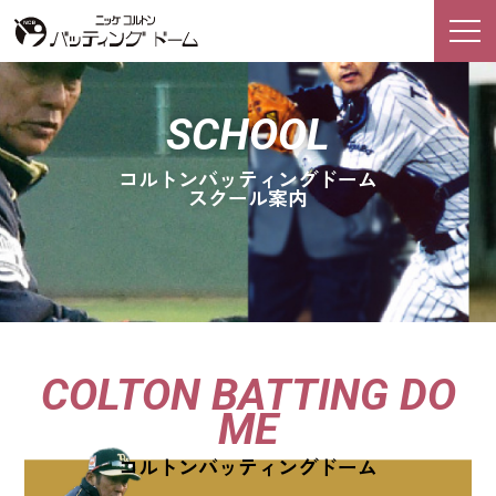
SCHOOL
コルトンバッティングドーム
バッティングドームTO
スクール案内
営業案内
P
施設案内
スクール案内
お知らせ
アクセス
COLTON BATTING DO
ニッケゴルフ倶楽部TOP
ME
企業情報
コルトンバッティングドーム
ニッケグループ